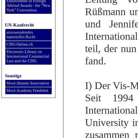
Enforcement of Foreign
Arbitral Awards - the "New
Rüßmann un
York" Convention
und Jenni
UN-Kaufrecht
anzuwendendes
Internation
materielles Recht
CISG-Online.ch
teil, der nu
Electronic Library on
International Commercial
fand.
Law and the CISG
Sonstige
I) Der Vis-
Moot Alumni Association
Moot Academy Frankfurt
Seit 1994 
Internatio
University i
zusammen m