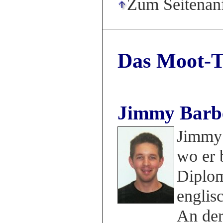
Zum Seitenan
Das Moot-T
Jimmy Barb
Jimmy 
wo er 
Diplo
englis
An der