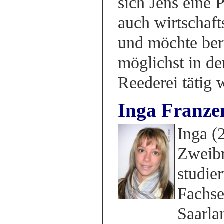
sich Jens eine 
auch wirtschaft
und möchte ber
möglichst in der
Reederei tätig 
Inga Franze
Inga (
Zweibr
studier
Fachse
Saarla