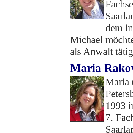
Fachse
Saarla
dem in
Michael möchte
als Anwalt täti
Maria Rako
Maria 
Peters
1993 i
7. Fac
Saarla