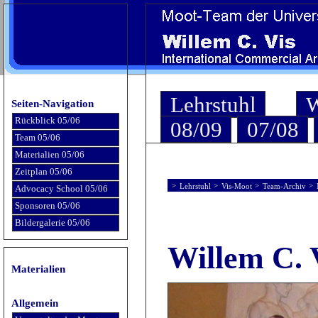
Lehrstuhl
W
Seiten-Navigation
Rückblick 05/06
08/09
07/08
Team 05/06
Materialien 05/06
Zeitplan 05/06
>
Lehrstuhl
>
Vis-Moot
>
Team-Archiv
>
Advocacy School 05/06
Sponsoren 05/06
Bildergalerie 05/06
Willem C. 
Materialien
Allgemein