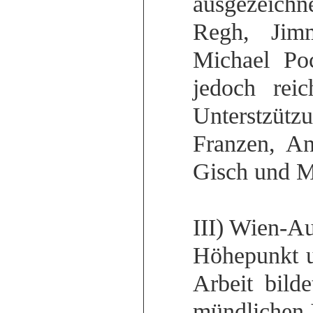
ausgezeichn
Regh, Jim
Michael Po
jedoch reic
Unterstzütz
Franzen, An
Gisch und M
III) Wien-Au
Höhepunkt u
Arbeit bild
mündlichen 