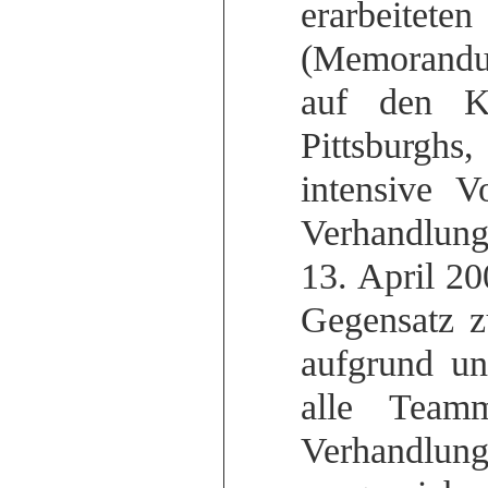
erarbeitete
(Memorandu
auf den Klä
Pittsburgh
intensive V
Verhandlung
13. April 20
Gegensatz z
aufgrund un
alle Teamm
Verhandlun