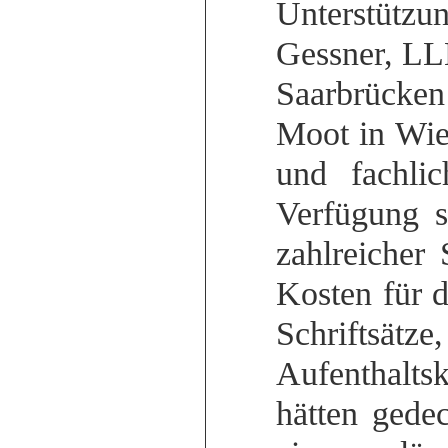
Unterstützu
Gessner, LLM
Saarbrücken
Moot in Wien
und fachli
Verfügung s
zahlreicher
Kosten für d
Schrifts
Aufenthalts
hätten gede