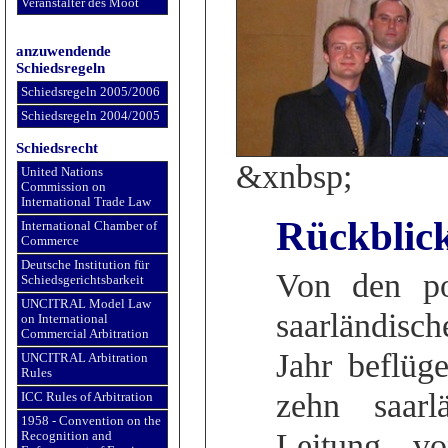
Veranstalter des Moot
anzuwendende
Schiedsregeln
Schiedsregeln 2005/2006
Schiedsregeln 2004/2005
Schiedsrecht
&xnbsp;
United Nations
Commission on
International Trade Law
Rückblic
International Chamber of
Commerce
Deutsche Institution für
Von den po
Schiedsgerichtsbarkeit
UNCITRAL Model Law
saarländis
on International
Commercial Arbitration
Jahr beflüg
UNCITRAL Arbitration
Rules
zehn saarl
ICC Rules of Arbitration
1958 - Convention on the
Leitung v
Recognition and